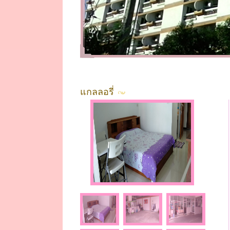
แกลลอรี่