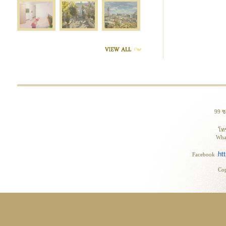
99 
โท
Wha
ht
Facebook :
Co